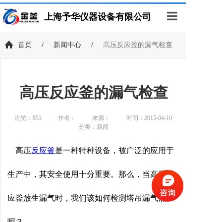
上海予华仪器设备有限公司
首页
首页
/
新闻中心
/
高压反应釜的漏气检查
产品展示
客户案例
高压反应釜的漏气检查
新闻中心
浏览：
853
作者：
来源：
时间：2015-04-10
技术支持
分类：新闻
关于我们
高压
反应釜
是一种特种设备，被广泛的应用于
联系我们
生产中，其安全使用十分重要。那么，当高压反
应釜放生漏气时，我们该如何检测塔吊漏气点
呢？