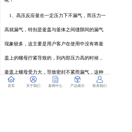
1、高压反应釜在一定压力下不漏气，而压力一
高就漏气，特别是釜盖与釜体之间缝隙间的漏气
现象较多，这主要是用户客户在使用中没有将釜
盖上的螺母拧紧导致的，到内部压力高的时候，
釜盖上螺母受力大，导致密封不紧而漏气，这种
情况就需要客户在安照对角均匀用力的条件下，
首页
关于我们
新闻中心
产品展示
联系我们
用力拧紧螺母来解决。
2、高压反应釜的压力有明显下降的趋势，则应
检查漏气点。方法是：使用肥皂水对高压釜各个