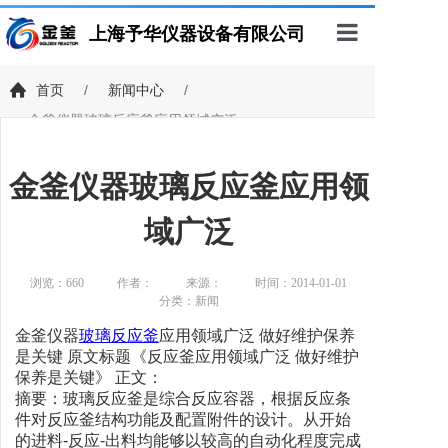
上海予华仪器设备有限公司
首页
首页
/
新闻中心
/
金釜仪器玻璃反应釜应用领域广泛
产品展示
客户案例
金釜仪器玻璃反应釜应用领
新闻中心
域广泛
技术支持
浏览：
660
作者：
来源：
时间：2014-01-01
关于我们
分类：新闻
金釜仪器
玻璃
反应釜
应用领域广泛 做好维护保养
联系我们
是关键 原文标题《反应釜应用领域广泛 做好维护
保养是关键》 正文：
摘要：玻璃反应釜是综合反应容器，根据反应条
件对反应釜结构功能及配置附件的设计。从开始
的进料-反应-出料均能够以较高的自动化程度完成