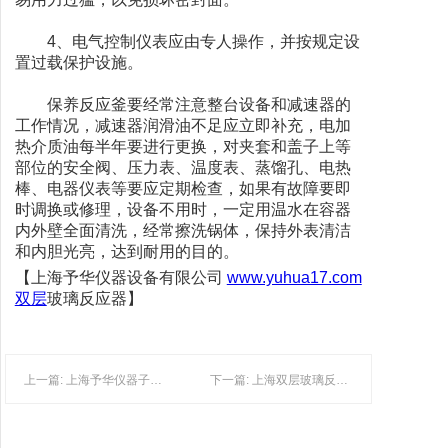
4、电气控制仪表应由专人操作，并按规定设
置过载保护设施。
保养反应釜要经常注意整台设备和减速器的
工作情况，减速器润滑油不足应立即补充，电加
热介质油每半年要进行更换，对夹套和盖子上等
部位的安全阀、压力表、温度表、蒸馏孔、电热
棒、电器仪表等要应定期检查，如果有故障要即
时调换或修理，设备不用时，一定用温水在容器
内外壁全面清洗，经常擦洗锅体，保持外表清洁
和内胆光亮，达到耐用的目的。
【上海予华仪器设备有限公司
www.yuhua17.com
双层
玻璃反应器】
上一篇: 上海予华仪器子品牌“金釜”注册成功，金釜仪器将成为您的首选
下一篇: 上海双层玻璃反应釜厂家直销