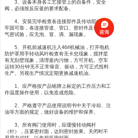
3、设备本身各工艺接管上的自备件，安全
阀，必须按反应釜的要求配备。
4、安装完毕检查各连接部件及传动部位是否
牢固可靠，各连接管道、管口、密封件及整机做
气密试验，应无泡、冒、滴、漏现象。
5、开机前减速机注入46#机械油，打开电机
防护罩用手转动风叶检查有无卡怠现象，搅拌桨
有无刮壁现象，清理釜内污物，方可开机。空车
运转30分钟无不正常噪音、振动，方可正式投料
生产。另视生产情况定期更换减速机油。
1、应严格按产品铭牌上标定的工作压力和工
作温度操作使用，以免造成危险。
2、严格遵守产品使用说明书中关于冷却、注
油等方面的规定，做好设备的维护和保养。
3、所有阀门使用时，应缓慢转动阀杆
（针），压紧密封面，达到密封效果。关闭时不
易用力过猛，以免损坏密封面。