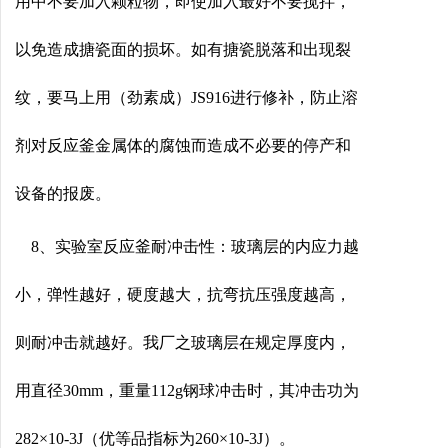
用中不要加入颗粒物，即使加入最好不要搅拌，
以免造成搪瓷面的损坏。如有搪瓷脱落和出现裂
纹，要马上用（劲素成）JS916进行修补，防止溶
剂对反应釜金属体的腐蚀而造成不必要的停产和
设备的报废。
8、实验室反应釜耐冲击性：玻璃层的内应力越
小，弹性越好，硬度越大，抗弯抗压强度越高，
则耐冲击就越好。我厂之玻璃层在规定厚度内，
用直径30mm，重量112g钢球冲击时，其冲击功为
282×10-3J（优等品指标为260×10-3J）。