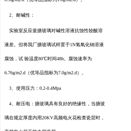
2、耐碱性：
实验室反应釜搪玻璃对碱性溶液抗蚀性较酸溶
液差。但将我厂搪玻璃试样置于1N氢氧化钠溶液
腐蚀，试 验温度80℃时间48h。腐蚀速率为
6.76g/m2.d（优等品指标为7.0g/m2.d）。
3、使用压力：0.2-0.4Mpa
4、耐压电：搪玻璃具有良好的绝缘性，当搪玻
璃在规定厚度内用20KV高频电火花检查瓷层时，